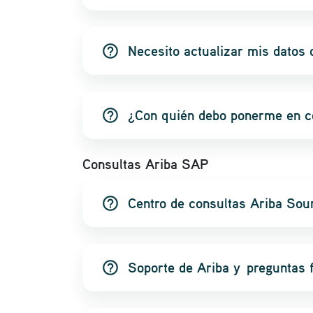
help_outline
Necesito actualizar mis datos 
help_outline
¿Con quién debo ponerme en co
Consultas Ariba SAP
help_outline
Centro de consultas Ariba Sou
help_outline
Soporte de Ariba y preguntas 