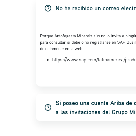
help_outline
No he recibido un correo elect
Porque Antofagasta Minerals aún no lo invita a ning
para consultar si debe o no registrarse en SAP Busin
directamente en la web .
https://www.sap.com/latinamerica/produ
Si poseo una cuenta Ariba de o
help_outline
a las invitaciones del Grupo M