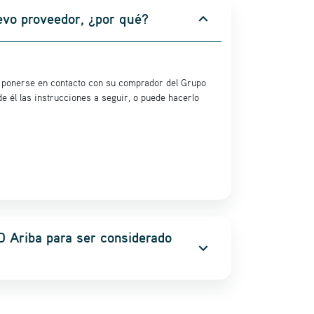
uevo proveedor, ¿por qué?
expand_more
s ponerse en contacto con su comprador del Grupo
e él las instrucciones a seguir, o puede hacerlo
D Ariba para ser considerado
expand_more