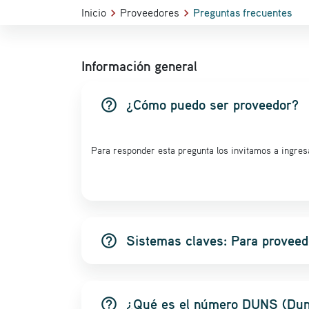
Inicio
Proveedores
Preguntas frecuentes
Información general
help_outline
¿Cómo puedo ser proveedor?
Para responder esta pregunta los invitamos a ingre
help_outline
Sistemas claves: Para proveedo
help_outline
¿Qué es el número DUNS (Dun 