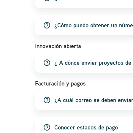
help_outline
¿Cómo puedo obtener un núm
Innovación abierta
help_outline
¿ A dónde enviar proyectos de 
Facturación y pagos
help_outline
¿A cuál correo se deben enviar
help_outline
Conocer estados de pago