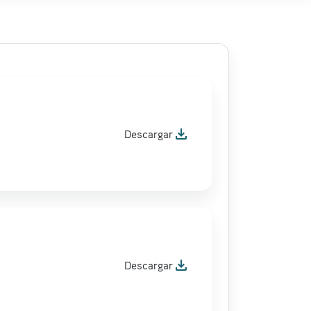
file_download
Descargar
file_download
Descargar