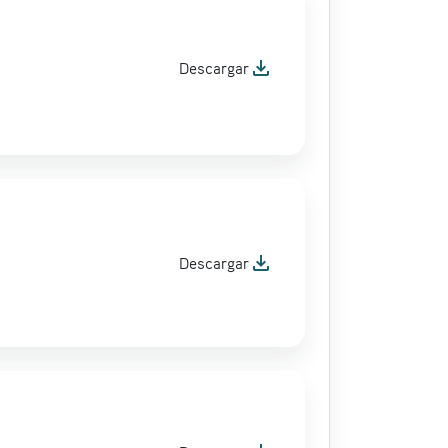
file_download
Descargar
file_download
Descargar