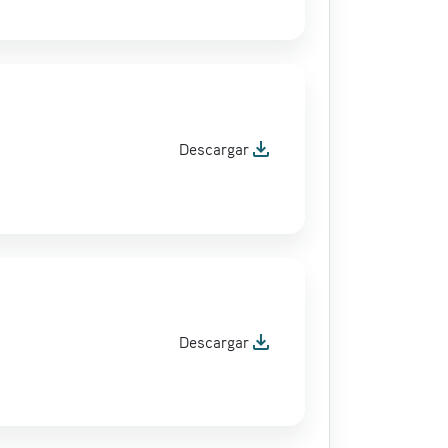
file_download
Descargar
file_download
Descargar