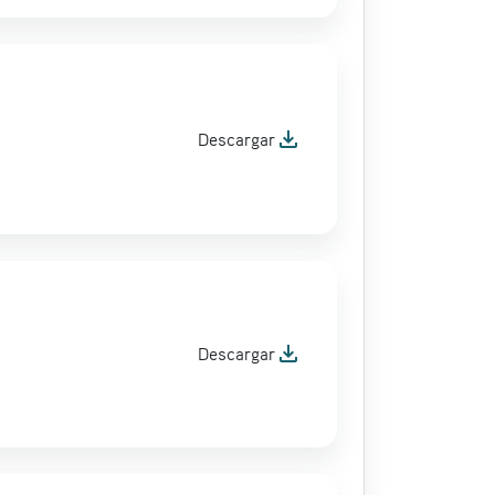
file_download
Descargar
file_download
Descargar