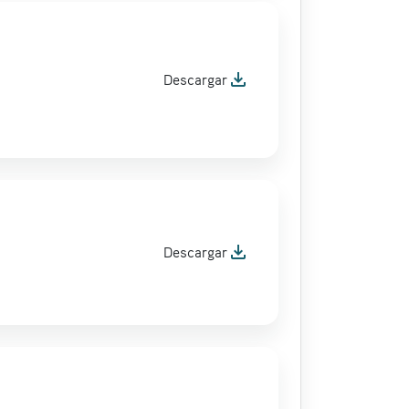
file_download
Descargar
file_download
Descargar