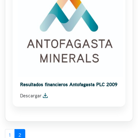
Resultados financieros Antofagasta PLC 2009
file_download
Descargar
1
2