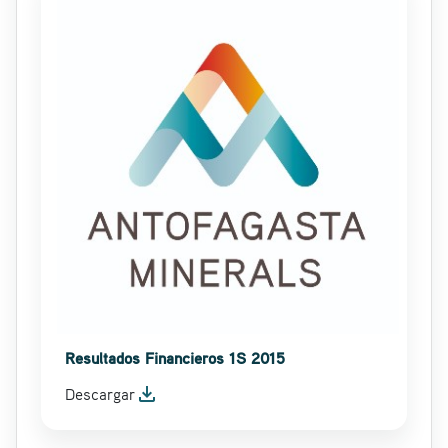
Resultados Financieros 1S 2015
file_download
Descargar