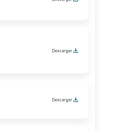
file_download
Descargar
file_download
Descargar