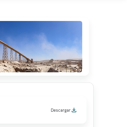
file_download
Descargar