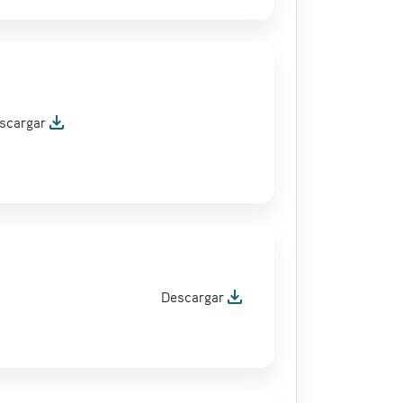
file_download
scargar
file_download
Descargar